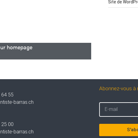
Site de WordP
our homepage
Abonnez-vous à n
 64 55
ntiste-barras.ch
 25 00
S'abo
ntiste-barras.ch