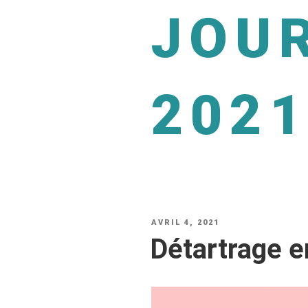
JOU
202
AVRIL 4, 2021
Détartrage e