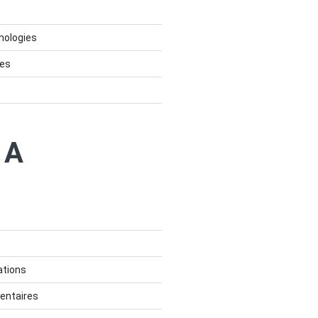
nologies
ces
TA
ations
entaires