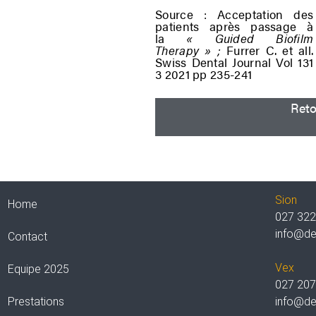
Source : Acceptation des
patients après passage à
la
« Guided Biofilm
Therapy » ;
Furrer C. et all.
Swiss Dental Journal Vol 131
3 2021 pp 235-241
Ret
Sion
Home
027 322
info@de
Contact
Vex
Equipe 2025
027 207
Prestations
info@de