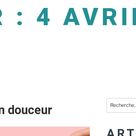
R :
4 AVRI
1
n douceur
ART