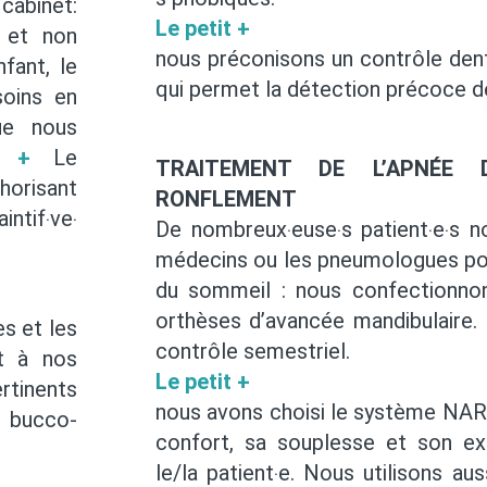
cabinet:
Le petit +
 et non
nous préconisons un contrôle dent
fant, le
qui permet la détection précoce de
soins en
ue nous
t +
Le
TRAITEMENT DE L’APNÉE
horisant
RONFLEMENT
intif‧ve‧
De nombreux‧euse‧s patient‧e‧s n
médecins ou les pneumologues pou
du sommeil : nous confectionnons
orthèses d’avancée mandibulaire.
s et les
contrôle semestriel.
et à nos
Le petit +
rtinents
nous avons choisi le système NA
é bucco-
confort, sa souplesse et son exc
le/la patient‧e. Nous utilisons 