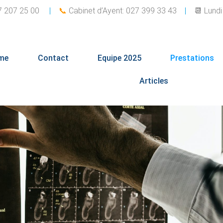
027 207 25 00
|
📞
Cabinet d’Ayent: 027 399 33 43
|
📆 Lundi
me
Contact
Equipe 2025
Prestations
Articles