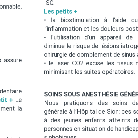
ISO.
nnable,
Les petits +
• la biostimulation à l’aide 
l’inflammation et les douleurs pos
• l’utilisation d’un appareil de 
diminue le risque de lésions iatrog
chirurgie de comblement de sinus 
fs assure
• le laser CO2 excise les tissus
minimisant les suites opératoires.
entaire
SOINS SOUS ANESTHÉSIE GÉNÉ
tit +
Le
Nous pratiquons des soins de
ement la
générale à l’Hôpital de Sion: ces s
à des jeunes enfants atteints d
personnes en situation de handicap
s phobiques.