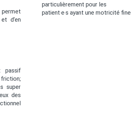
particulièrement pour les
i permet
patient‧e‧s ayant une motricité fin
 et d’en
t passif
riction;
ls super
ieux des
ctionnel