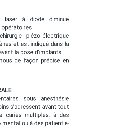
du laser à diode diminue
t opératoires
chirurgie piézo-électrique
ènes et est indiqué dans la
avant la pose d’implants
 mous de façon précise en
RALE
ntaires sous anesthésie
oins s’adressent avant tout
e caries multiples, à des
 mental ou à des patient‧e‧