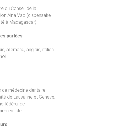
 du Conseil de la
ion Aina Vao (dispensaire
nté à Madagascar)
es parlées
s, allemand, anglais, italien,
nol
s de médecine dentaire
sité de Lausanne et Genève,
e fédéral de
n-dentiste.
urs