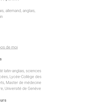
is, allemand, anglais,
in
pos de moi
s
té latin-anglais, sciences
cées, Lycée-Collège des
ets, Master de médecine
re, Université de Genève
urs