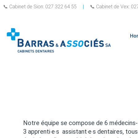
📞 Cabinet de Sion: 027 322 64 55
|
📞 Cabinet de Vex: 0
Ho
Notre équipe se compose de 6 médecins-den
3 apprenti‧e‧s assistant‧e‧s dentaires, to