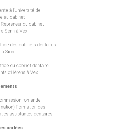
ante à l’Université de
e au cabinet
 Repreneur du cabinet
re Senn à Vex
rice des cabinets dentaires
 à Sion
rice du cabinet dentaire
nts d’Hérens à Vex
gements
commission romande
rmation) Formation des
ties assistantes dentaires
es parlées