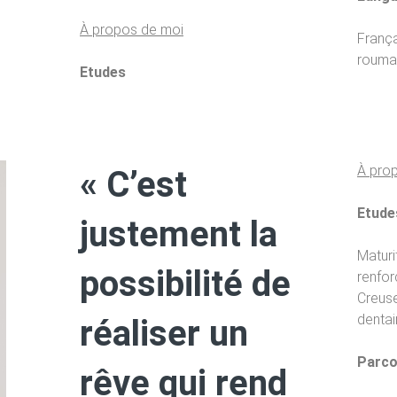
À propos de moi
França
rouma
Etudes
À pro
« C’est
Etude
justement la
Maturi
possibilité de
renfor
Creus
dentai
réaliser un
Parco
rêve qui rend