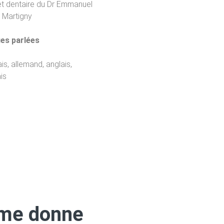
t dentaire du Dr Emmanuel
 Martigny
es parlées
is, allemand, anglais,
is
 me donne