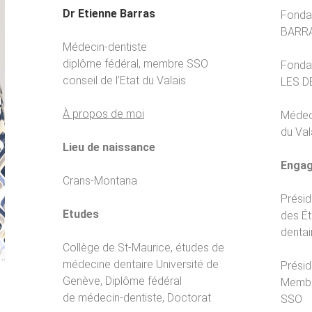
Dr Etienne Barras
Fondat
BARRA
Médecin-dentiste
diplôme fédéral, membre SSO
Fondat
conseil de l’Etat du Valais
LES D
À propos de moi
Médeci
du Val
Lieu de naissance
Enga
Crans-Montana
Présid
Etudes
des É
dentai
Collège de St-Maurice, études de
médecine dentaire Université de
Présid
Genève, Diplôme fédéral
Membre
de médecin-dentiste, Doctorat
SSO