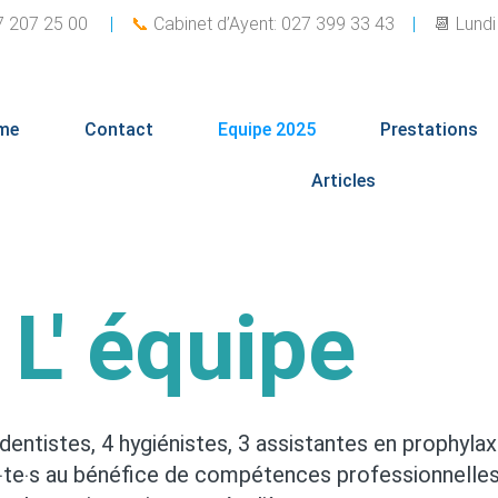
27 207 25 00
|
📞
Cabinet d’Ayent: 027 399 33 43
|
📆 Lundi
me
Contact
Equipe 2025
Prestations
Articles
L' équipe
tistes, 4 hygiénistes, 3 assistantes en prophylaxi
us‧te‧s au bénéfice de compétences professionnelles