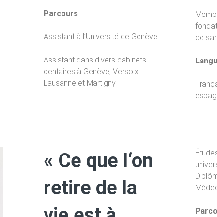
Parcours
Membre
fondat
Assistant à l’Université de Genève
de sa
Assistant dans divers cabinets
Langu
dentaires à Genève, Versoix,
Lausanne et Martigny
Françai
espag
Étude
« Ce que l‘on
univer
Diplôm
retire de la
Médeci
vie est à
Parco