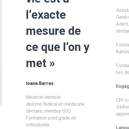
Assist
l‘exacte
Genèv
Adent,
mesure de
dentai
ce que l‘on y
Fondat
Barras
met »
Fondat
Les de
Ioana Barras
Enga
Médecin-dentiste
CRI (
diplôme fédéral en médecine
d’info
dentaire, membre SSO
appren
Formation post grade en
orthodontie
Langu