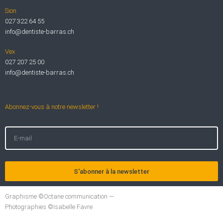
Sion
027 322 64 55
info@dentiste-barras.ch
Vex
027 207 25 00
info@dentiste-barras.ch
Abonnez-vous à notre newsletter !
S'abonner à la newsletter
Graphisme ©Octane communication —
Photographies ©Isabelle Favre