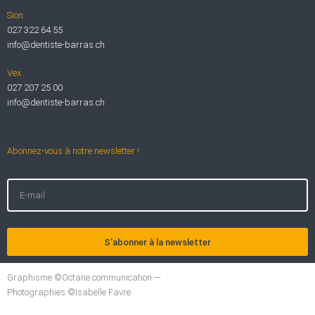
Sion
027 322 64 55
info@dentiste-barras.ch
Vex
027 207 25 00
info@dentiste-barras.ch
Abonnez-vous à notre newsletter !
S'abonner à la newsletter
Graphisme ©Octane communication —
Photographies ©Isabelle Favre