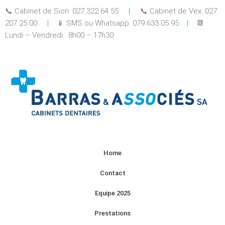
📞 Cabinet de Sion: 027 322 64 55
|
📞 Cabinet de Vex: 027
207 25 00
|
📱 SMS ou Whatsapp: 079 633 05 95
|
📆
Lundi – Vendredi : 8h00 – 17h30
Home
Contact
Equipe 2025
Prestations